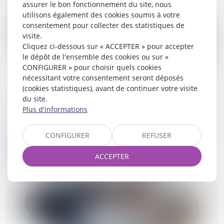
assurer le bon fonctionnement du site, nous
utilisons également des cookies soumis à votre
consentement pour collecter des statistiques de
visite.
Cliquez ci-dessous sur « ACCEPTER » pour accepter
le dépôt de l'ensemble des cookies ou sur «
CONFIGURER » pour choisir quels cookies
nécessitant votre consentement seront déposés
(cookies statistiques), avant de continuer votre visite
Non-retour illicite d’enfant : quelle juridiction est
du site.
compétente ?
Plus d'informations
19/12/2023
CONFIGURER
REFUSER
Lire la suite
ACCEPTER