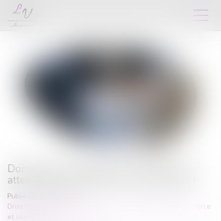
Dommages et intérêts en cas de divorce :
attention au fondement de la demande !
Publié le :
07/11/2023
Droit de la famille, des personnes et de leur patrimoine
/
Divorce
et séparation