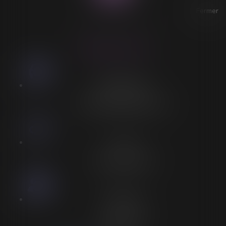
Fermer
ACCESSIBILITÉ
LORELEÏ VITSE
Stationnement
Stationnement adapté à proximité
Accès
Entrée spécifique PMR
Personnel
Aucun personnel