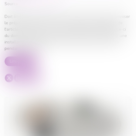
Source :
actu.dalloz-etudiant.fr
Doit être cassé l’arrêt qui, pour condamner l’épouse à indemniser
le préjudice subi par son ancien conjoint sur le fondement de
l'article 266 du Code civil, retient qu'après le départ de celle-ci
du domicile conjugal avec les deux enfants du couple pour une
installation en Guadeloupe, l’époux a été privé de ses filles
pendant onze mois...
Lire la suite