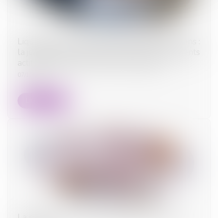
Liquidation du régime de la séparation de biens :
la juridiction saisie doit déterminer des éléments
actifs et passifs de la masse à partager
07/12/2023
Lire la suite
La pension alimentaire : définition, calcul et