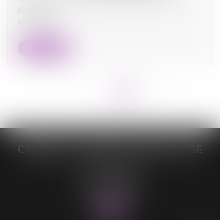
obligations
17/10/2023
Lire la suite
<<
<
1
2
3
4
5
>
>>
CABINET DE MAÎTRE LORELEÏ VITSE
26 rue du Sud
59140 DUNKERQUE
Tél :
03 28 64 28 64
Fax : 03 28 60 11 39