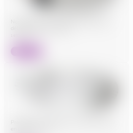
Non-paiement de la pension alimentaire et
délit d’abandon de famille
14/02/2024
Lire la suite
Prestation compensatoire : ce qu'il faut savoir
en cas de divorce