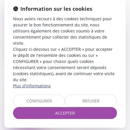
01/09/2025
Information sur les cookies
Nous avons recours à des cookies techniques pour
Lire la suite
assurer le bon fonctionnement du site, nous
utilisons également des cookies soumis à votre
consentement pour collecter des statistiques de
visite.
Cliquez ci-dessous sur « ACCEPTER » pour accepter
le dépôt de l'ensemble des cookies ou sur «
CONFIGURER » pour choisir quels cookies
nécessitant votre consentement seront déposés
(cookies statistiques), avant de continuer votre visite
du site.
Plus d'informations
Divorce et entreprise exploitée sous forme de
société : comment évaluer les droits sociaux
d’un époux ?
CONFIGURER
REFUSER
01/07/2025
ACCEPTER
Lire la suite