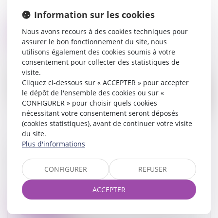
01/09/2025
Information sur les cookies
Nous avons recours à des cookies techniques pour
Lire la suite
assurer le bon fonctionnement du site, nous
utilisons également des cookies soumis à votre
consentement pour collecter des statistiques de
visite.
Cliquez ci-dessous sur « ACCEPTER » pour accepter
le dépôt de l'ensemble des cookies ou sur «
CONFIGURER » pour choisir quels cookies
nécessitant votre consentement seront déposés
(cookies statistiques), avant de continuer votre visite
du site.
Plus d'informations
Prestation compensatoire : la date
d’appréciation doit correspondre à la date de
l’arrêt en cas d’appel sur le divorce
CONFIGURER
REFUSER
29/07/2025
ACCEPTER
Lire la suite