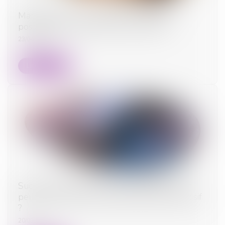
Mariage sous communauté : confiscation
possible d’un bien commun en valeur
23/04/2025
Lire la suite
Succession et quasi-usufruit : l’administration
peut-elle rectifier une dette déclarée au passif
?
20/03/2025