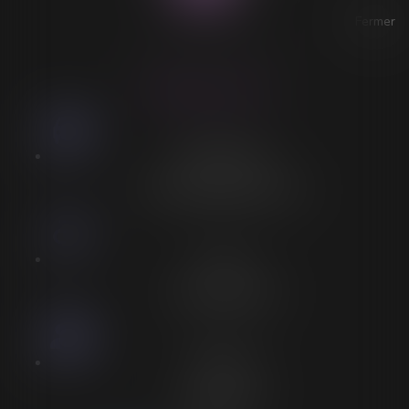
Fermer
ACCESSIBILITÉ
LORELEÏ VITSE
Stationnement
Stationnement adapté à proximité
Accès
Entrée spécifique PMR
Personnel
Aucun personnel