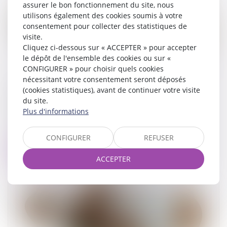
assurer le bon fonctionnement du site, nous
utilisons également des cookies soumis à votre
consentement pour collecter des statistiques de
visite.
Cliquez ci-dessous sur « ACCEPTER » pour accepter
le dépôt de l'ensemble des cookies ou sur «
CONFIGURER » pour choisir quels cookies
nécessitant votre consentement seront déposés
Divorce et remariage : quelles conséquences
(cookies statistiques), avant de continuer votre visite
sur la pension alimentaire et la prestation
du site.
compensatoire ?
Plus d'informations
07/03/2025
CONFIGURER
REFUSER
Lire la suite
ACCEPTER