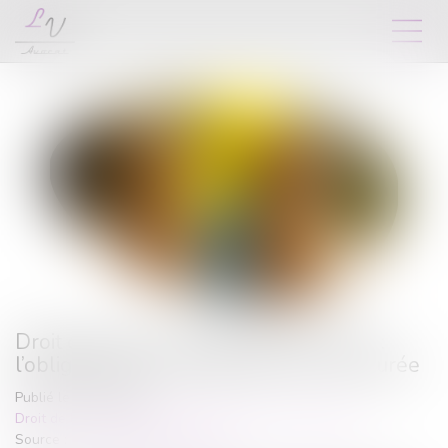
Droit de visite en espace de rencontre :
l’obligation pour le juge de fixer une durée
Publié le :
25/03/2025
Droit de la famille, des personnes et de leur patrimoine
Source :
www.lemag-juridique.com