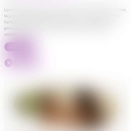
Lorsqu'un droit de visite est exercé dans un espace de rencontre,
le juge doit impérativement en fixer la durée, conformément à
l'article 1180-5 du Code de procédure civile. L'absence de
précision quant à la durée de cette mesure constitue une
violation de la loi...
Lire la suite