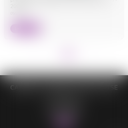
2000 ?
05/10/2023
Lire la suite
<<
<
1
2
3
4
>
>>
CABINET DE MAÎTRE LORELEÏ VITSE
26 rue du Sud
59140 DUNKERQUE
Tél :
03 28 64 28 64
Fax : 03 28 60 11 39