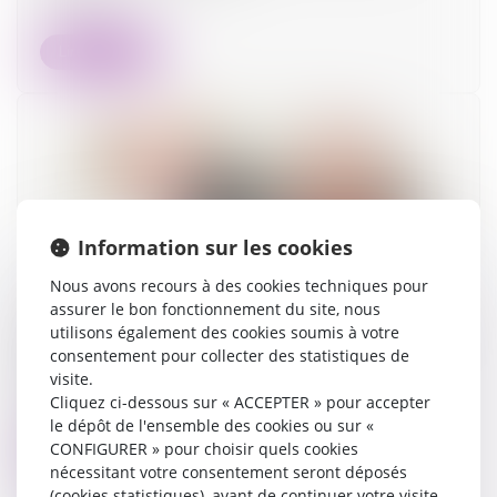
Lire la suite
Information sur les cookies
Nous avons recours à des cookies techniques pour
assurer le bon fonctionnement du site, nous
Application du principe de réparation intégrale
utilisons également des cookies soumis à votre
sans tenir compte d’un éventuel partage de
consentement pour collecter des statistiques de
responsabilité
visite.
03/09/2024
Cliquez ci-dessous sur « ACCEPTER » pour accepter
le dépôt de l'ensemble des cookies ou sur «
CONFIGURER » pour choisir quels cookies
Lire la suite
nécessitant votre consentement seront déposés
(cookies statistiques), avant de continuer votre visite