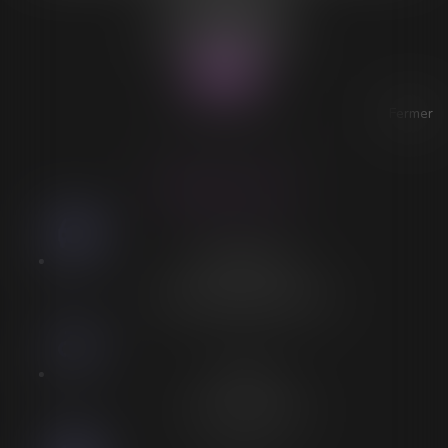
59140 DUNKERQUE
Tél :
03 28 64 28 64
Fax : 03 28 60 11 39
Fermer
ACCESSIBILITÉ
LORELEÏ VITSE
Stationnement
Stationnement adapté à proximité
Accès
Entrée spécifique PMR