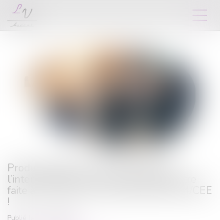
Produits défectueux et prescription :
l’interprétation du droit national doit être
faite à la lumière de la directive 85/374/CEE
!
Publié le :
17/06/2025