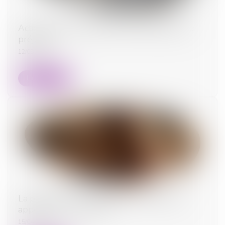
Action civile des ayants droit et réparation du
préjudice
12/05/2026
Lire la suite
La preuve de l’indemnisation n’a pas à être
apportée par la victime
15/04/2025