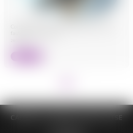
Contamination au VIH et établissement de la
faute par imprudence
26/03/2024
Lire la suite
<<
<
1
>
>>
CABINET DE MAÎTRE LORELEÏ VITSE
26 rue du Sud