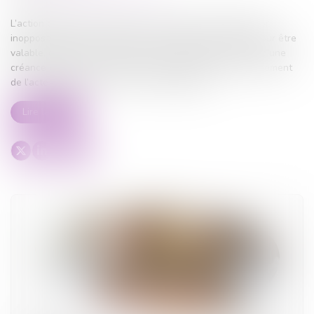
L’action paulienne permet à un créancier de faire déclarer
inopposable un acte accompli en fraude de ses droits. Pour être
valable, cette action suppose que le demandeur justifie d’une
créance certaine au moins en son principe, à la fois au moment
de l’acte litigieux et au jour où le juge statue...
Lire la suite