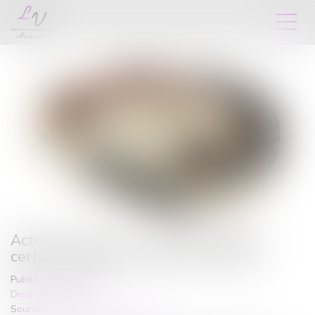
Action paulienne : la créance doit être
certaine, mais pas forcément chiffrée
Publié le :
15/07/2025
Droit immobilier
Source :
www.lemag-juridique.com