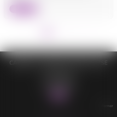
Lire la suite
<<
<
1
2
3
4
5
6
>
>>
CABINET DE MAÎTRE LORELEÏ VITSE
26 rue du Sud
59140 DUNKERQUE
Tél :
03 28 64 28 64
Fax : 03 28 60 11 39
Fermer
ACCESSIBILITÉ