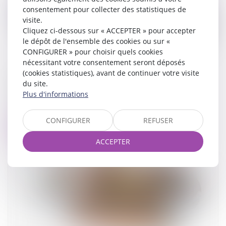
consentement pour collecter des statistiques de
visite.
Cliquez ci-dessous sur « ACCEPTER » pour accepter
le dépôt de l'ensemble des cookies ou sur «
CONFIGURER » pour choisir quels cookies
nécessitant votre consentement seront déposés
(cookies statistiques), avant de continuer votre visite
Encadrement des loyers : petit point sur les
du site.
sanctions applicables
Plus d'informations
21/05/2025
CONFIGURER
REFUSER
Lire la suite
ACCEPTER