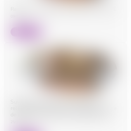
Renforcer la fiabilité et l'encadrement du DPE
09/07/2025
Lire la suite
Suivi approfondi des recommandations
relatives à la conception et à la mise en œuvre
de la réduction de loyer de solidarité (RLS)
25/06/2025