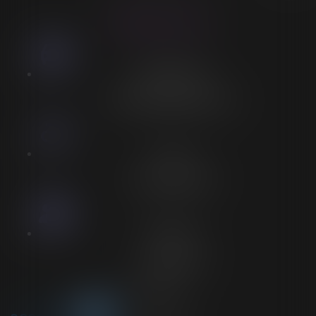
LORELEÏ VITSE
Stationnement
Stationnement adapté à proximité
Accès
Entrée spécifique PMR
Personnel
Aucun personnel
Voir plus sur