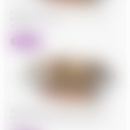
Préavis locatif : refuser un recommandé ne
bloque pas le congé !
20/05/2025
Lire la suite
Détermination de la créance et injonction de
payer : le contrat et rien que le contrat !
29/04/2025