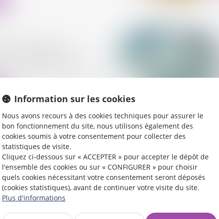
 en famille sans
on : condamnation des
Information sur les cookies
Nous avons recours à des cookies techniques pour assurer le
bon fonctionnement du site, nous utilisons également des
cookies soumis à votre consentement pour collecter des
ayant assumé seul les
statistiques de visite.
ut obtenir une
Cliquez ci-dessous sur « ACCEPTER » pour accepter le dépôt de
n rétroactive sans
l'ensemble des cookies ou sur « CONFIGURER » pour choisir
chaque dépense !
quels cookies nécessitant votre consentement seront déposés
(cookies statistiques), avant de continuer votre visite du site.
Plus d'informations