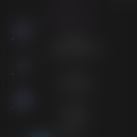
ACCESSIBILITÉ
LORELEÏ VITSE
Stationnement
Stationnement adapté à proximité
Accès
Entrée spécifique PMR
Personnel
Aucun personnel
Voir plus sur