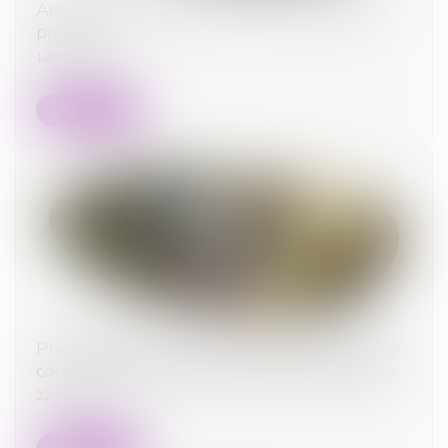
Action civile des ayants droit et réparation du
préjudice
12/05/2026
Lire la suite
Prescription d’une créance entre concubins : le
concubinage n’est pas un empêchement d’agir
22/09/2025