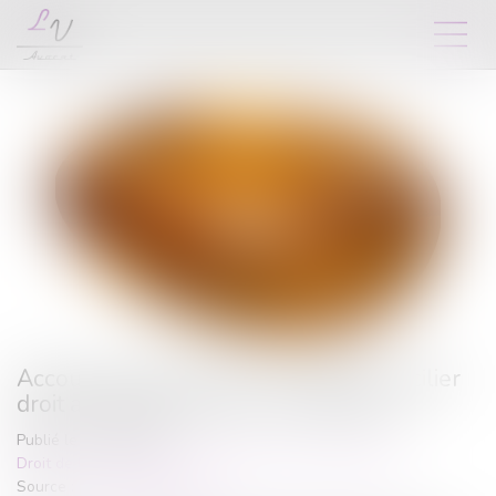
Accouchement sous X : comment concilier
droit au secret et accès aux origines ?
Publié le :
19/05/2026
Droit de la famille, des personnes et de leur patrimoine
Source :
www.vie-publique.fr