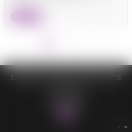
01/09/2025
Lire la suite
<<
<
1
2
3
4
5
6
7
...
>
>>
CABINET DE MAÎTRE LORELEÏ VITSE
26 rue du Sud
59140 DUNKERQUE
Tél :
03 28 64 28 64
Fax : 03 28 60 11 39
Fermer