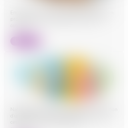
Encadrement des loyers des baux d’habitation :
prolongation du dispositif jusqu’en 2026
03/09/2025
Lire la suite
Nationalité française par mariage : la conception
d’un enfant hors union suffit à caractériser la
cessation de communauté de vie