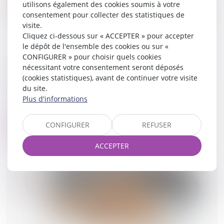
utilisons également des cookies soumis à votre
consentement pour collecter des statistiques de
visite.
Cliquez ci-dessous sur « ACCEPTER » pour accepter
le dépôt de l'ensemble des cookies ou sur «
CONFIGURER » pour choisir quels cookies
Divorce : quelle est cette nouvelle procédure
nécessitant votre consentement seront déposés
qui risque d’alourdir sérieusement la facture
(cookies statistiques), avant de continuer votre visite
début septembre ?
du site.
Plus d'informations
08/09/2025
CONFIGURER
REFUSER
Lire la suite
ACCEPTER