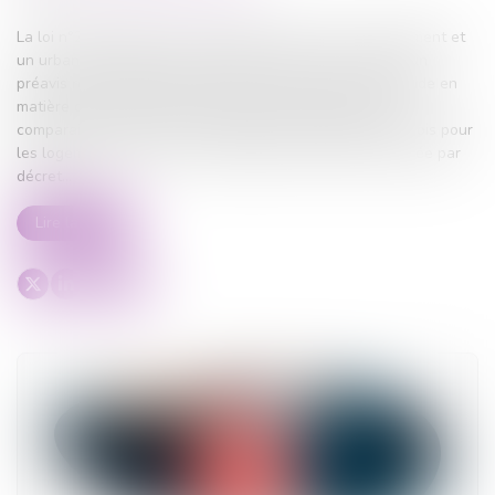
La loi n°2014-366 du 24 mars 2014 pour l'accès au logement et
un urbanisme rénové, aussi appelé loi ALUR, a instauré un
préavis réduit (agglomérations dans lesquelles la demande en
matière de logement est particulièrement importante en
comparaison avec l'offre de logements disponibles) un mois pour
les logements situés en zone tendue, dont la liste est fixée par
décret...
Lire la suite