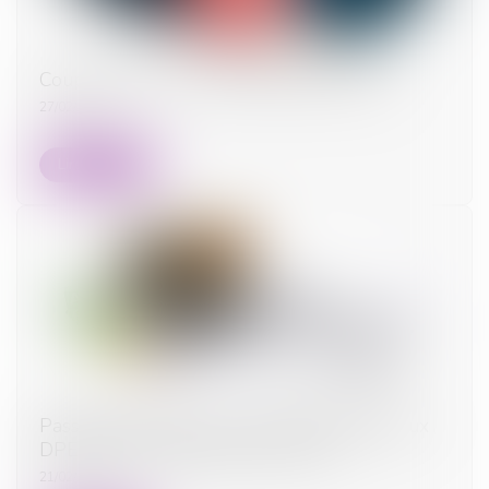
Coup d’envoi pour le dispositif Bail Rénov’ !
27/02/2024
Lire la suite
Passoires thermiques : l'exécutif s'attaque aux
DPE tronqués des petites surfaces
21/02/2024