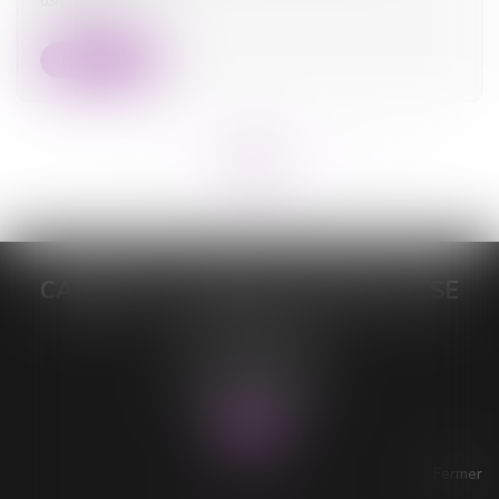
03/01/2024
Lire la suite
<<
<
...
9
10
11
12
13
14
15
>
>>
CABINET DE MAÎTRE LORELEÏ VITSE
26 rue du Sud
59140 DUNKERQUE
Tél :
03 28 64 28 64
Fax : 03 28 60 11 39
Fermer