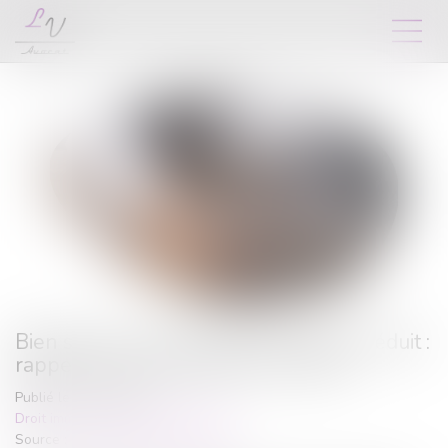
Bien situé en zone tendue et préavis réduit :
rappel sur le formalisme du congé
Publié le :
23/01/2024
Droit immobilier
/
Baux d'habitation
Source :
www.lemag-juridique.com