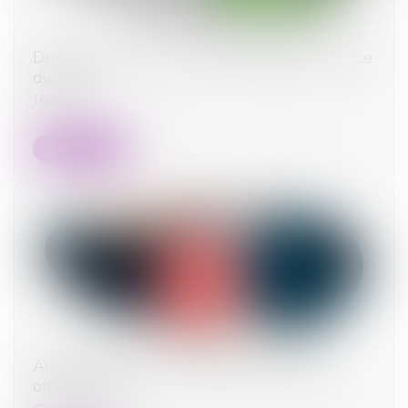
Droit à rester dans les lieux du locataire : l'office
du juge
16/01/2024
Lire la suite
Arriérés de loyers et allocation logement :
office du juge