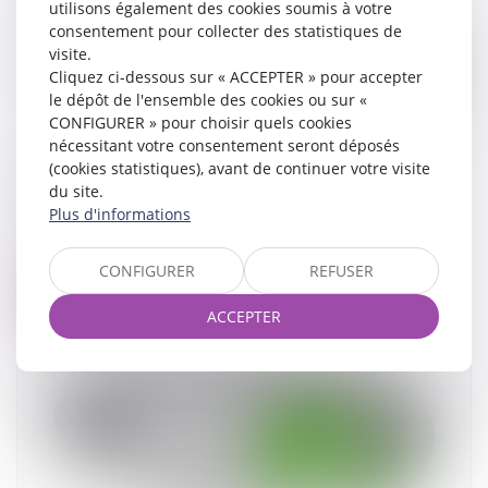
utilisons également des cookies soumis à votre
consentement pour collecter des statistiques de
visite.
Cliquez ci-dessous sur « ACCEPTER » pour accepter
le dépôt de l'ensemble des cookies ou sur «
CONFIGURER » pour choisir quels cookies
nécessitant votre consentement seront déposés
(cookies statistiques), avant de continuer votre visite
Prestation compensatoire : ce qu'il faut savoir
du site.
en cas de divorce
Plus d'informations
07/02/2024
CONFIGURER
REFUSER
Lire la suite
ACCEPTER