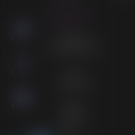
ACCESSIBILITÉ
LORELEÏ VITSE
Stationnement
Stationnement adapté à proximité
Accès
Entrée spécifique PMR
Personnel
Aucun personnel
Voir plus sur