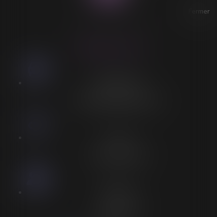
Fermer
ACCESSIBILITÉ
LORELEÏ VITSE
Stationnement
Stationnement adapté à proximité
Accès
Entrée spécifique PMR
Personnel
Aucun personnel