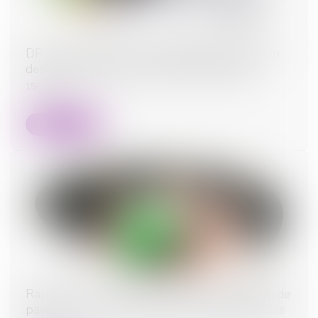
DPE : le calendrier de l'interdiction de location
des passoires thermiques bientôt adapté
15/10/2024
Lire la suite
Rappel : le locataire est libéré de l’obligation de
payer le loyer à l’expiration du délai de préavis