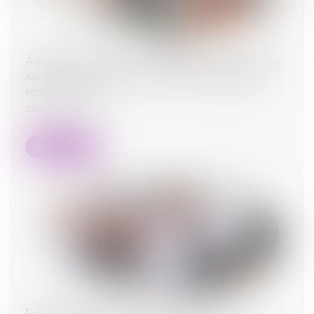
Application du principe de réparation intégrale
sans tenir compte d’un éventuel partage de
responsabilité
03/09/2024
Lire la suite
Encadrement des loyers : le dispositif est