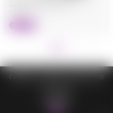
reconduit jusqu’en juillet 2025
21/08/2024
Lire la suite
<<
<
...
6
7
8
9
10
11
12
...
>
>>
CABINET DE MAÎTRE LORELEÏ VITSE
26 rue du Sud
59140 DUNKERQUE
Tél :
03 28 64 28 64
Fax : 03 28 60 11 39