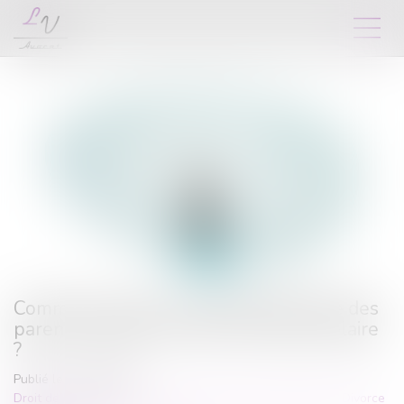
Comment s'exerce l'autorité parentale des
parents séparés lors de la rentrée scolaire
?
Publié le :
24/09/2024
Droit de la famille, des personnes et de leur patrimoine
/
Divorce