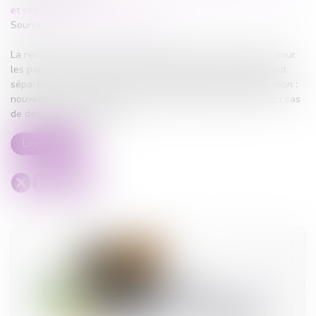
et séparation
Source :
www.lemag-juridique.com
La rentrée scolaire est une étape importante dans l’année pour
les parents et leurs enfants, surtout lorsque les parents sont
séparés. Il va falloir mettre en place une nouvelle organisation :
nouvelle école, inscription à des activités extrascolaires… En cas
de désaccord, qui décide ?...
Lire la suite