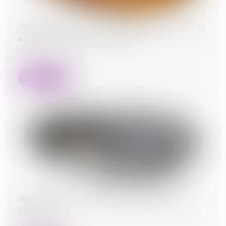
Accouchement sous X : comment concilier droit
au secret et accès aux origines ?
19/05/2026
Lire la suite
Action civile des ayants droit et réparation du
préjudice
12/05/2026