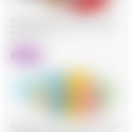
Divorce : quelle est cette nouvelle procédure
qui risque d’alourdir sérieusement la facture
début septembre ?
08/09/2025
Lire la suite
Nationalité française par mariage : la conception