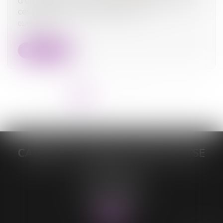
d’un enfant hors union suffit à caractériser la
cessation de communauté de vie
01/09/2025
Lire la suite
<<
<
1
2
3
4
5
6
7
...
>
>>
CABINET DE MAÎTRE LORELEÏ VITSE
26 rue du Sud
59140 DUNKERQUE
Tél :
03 28 64 28 64
Fax : 03 28 60 11 39