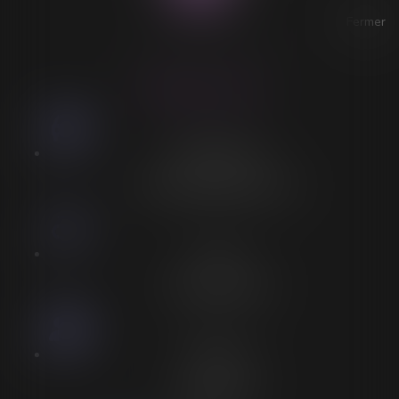
Fermer
ACCESSIBILITÉ
LORELEÏ VITSE
Stationnement
Stationnement adapté à proximité
Accès
Entrée spécifique PMR
Personnel
Aucun personnel