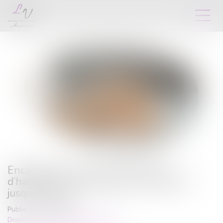
Encadrement des loyers des baux
d’habitation : prolongation du dispositif
jusqu’en 2026
Publié le :
03/09/2025
Droit immobilier
/
Baux d'habitation