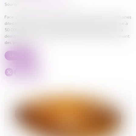
Source :
www.lemag-juridique.com
Face aux difficultés d’accès au logement dans les zones urbaines
dites « tendues » caractérisées par une population supérieure à
50 000 habitants et un déséquilibre marqué entre l’offre et la
demande, le législateur a instauré un mécanisme d’encadrement
des loyers...
Lire la suite