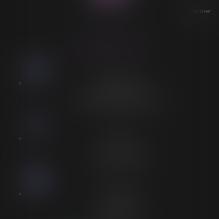
Fermer
ACCESSIBILITÉ
LORELEÏ VITSE
Stationnement
Stationnement adapté à proximité
Accès
Entrée spécifique PMR
Personnel
Aucun personnel