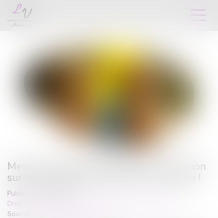
Mesure de placement provisoire : précision
sur le décompte des délais de procédure !
Publié le :
12/03/2025
Droit de la famille, des personnes et de leur patrimoine
Source :
www.lemag-juridique.com