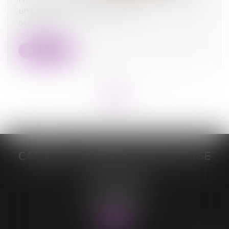
un délai strict d’un an en VEFA
04/03/2025
Lire la suite
<<
<
...
4
5
6
7
8
9
10
...
>
>>
CABINET DE MAÎTRE LORELEÏ VITSE
26 rue du Sud
59140 DUNKERQUE
Tél :
03 28 64 28 64
Fax : 03 28 60 11 39