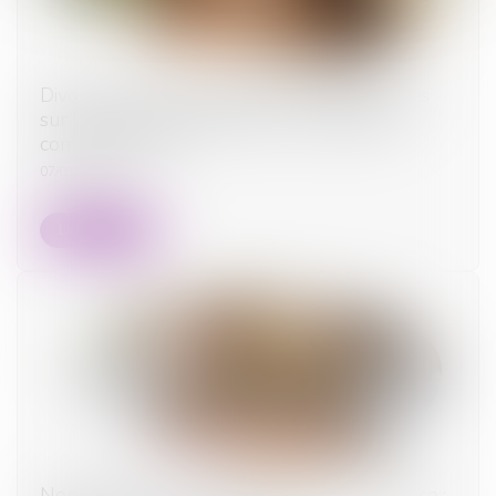
Divorce et remariage : quelles conséquences
sur la pension alimentaire et la prestation
compensatoire ?
07/03/2025
Lire la suite
Non-conformité apparente et action en justice :