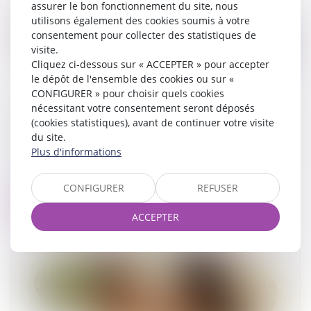
assurer le bon fonctionnement du site, nous
utilisons également des cookies soumis à votre
consentement pour collecter des statistiques de
visite.
Cliquez ci-dessous sur « ACCEPTER » pour accepter
le dépôt de l'ensemble des cookies ou sur «
CONFIGURER » pour choisir quels cookies
nécessitant votre consentement seront déposés
Succession et quasi-usufruit : l’administration
(cookies statistiques), avant de continuer votre visite
peut-elle rectifier une dette déclarée au passif
du site.
?
Plus d'informations
20/03/2025
CONFIGURER
REFUSER
Lire la suite
ACCEPTER