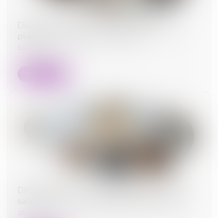
Diagnostic de performance énergétique : un
plan pour restaurer la confiance
02/04/2025
Lire la suite
DPE frauduleux : Le gouvernement durcit les
sanctions contre les diagnostiqueurs véreux
26/03/2025