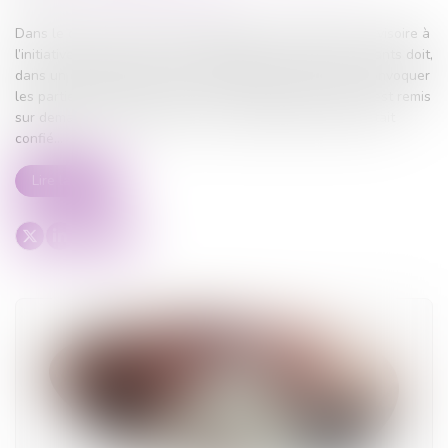
Dans le cadre d’une mesure d’urgence de placement provisoire à
l’initiative du Procureur de la République, le juge des enfants doit,
dans un délai de quinze jours à compter de sa saisine, convoquer
les parties et statuer sur la mesure. À défaut, le mineur est remis
sur demande aux personnes ou à l’organisme auquel il était
confié...
Lire la suite