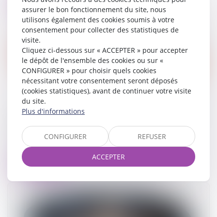
assurer le bon fonctionnement du site, nous
utilisons également des cookies soumis à votre
consentement pour collecter des statistiques de
visite.
Cliquez ci-dessous sur « ACCEPTER » pour accepter
le dépôt de l'ensemble des cookies ou sur «
CONFIGURER » pour choisir quels cookies
nécessitant votre consentement seront déposés
(cookies statistiques), avant de continuer votre visite
du site.
Plus d'informations
Mandataire spécial : un appel reste recevable
même après la fin du mandat
CONFIGURER
REFUSER
05/08/2025
ACCEPTER
Lire la suite