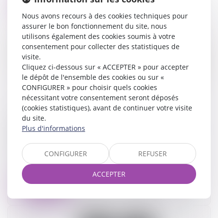
Lire la suite
Nous avons recours à des cookies techniques pour
assurer le bon fonctionnement du site, nous
utilisons également des cookies soumis à votre
consentement pour collecter des statistiques de
visite.
Cliquez ci-dessous sur « ACCEPTER » pour accepter
le dépôt de l'ensemble des cookies ou sur «
CONFIGURER » pour choisir quels cookies
nécessitant votre consentement seront déposés
(cookies statistiques), avant de continuer votre visite
L’amende civile pour non-déclaration du
du site.
changement d’usage d’une location de courte
Plus d'informations
durée n’est pas due lorsque la location ne
constitue pas la résidence principale
CONFIGURER
REFUSER
20/09/2023
ACCEPTER
Lire la suite