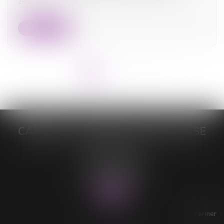
29/04/2025
Lire la suite
<<
<
1
2
3
4
>
>>
CABINET DE MAÎTRE LORELEÏ VITSE
26 rue du Sud
59140 DUNKERQUE
Tél :
03 28 64 28 64
Fax : 03 28 60 11 39
Fermer