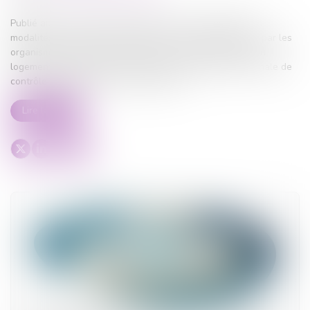
Publié au Journal officiel, l'arrêté du 1er juin 2026 fixe les
modalités de calcul et de paiement des cotisations dues par les
organismes de logement social à la Caisse de garantie du
logement locatif social (CGLLS) ainsi qu'à l'Agence nationale de
contrôle du logement social (ANCOLS)...
Lire la suite