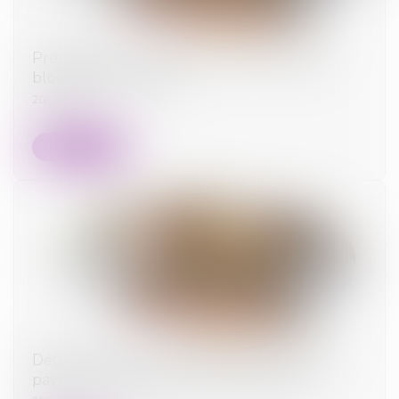
Préavis locatif : refuser un recommandé ne
bloque pas le congé !
20/05/2025
Lire la suite
Détermination de la créance et injonction de
payer : le contrat et rien que le contrat !