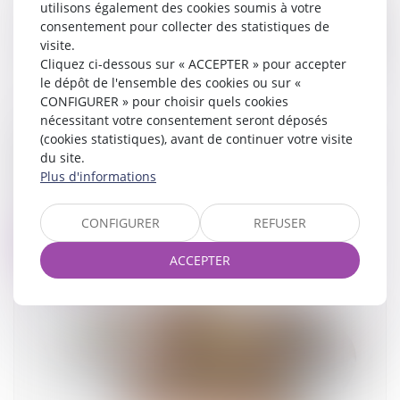
utilisons également des cookies soumis à votre
consentement pour collecter des statistiques de
visite.
Cliquez ci-dessous sur « ACCEPTER » pour accepter
le dépôt de l'ensemble des cookies ou sur «
CONFIGURER » pour choisir quels cookies
nécessitant votre consentement seront déposés
Suivi approfondi des recommandations
(cookies statistiques), avant de continuer votre visite
relatives à la conception et à la mise en œuvre
du site.
de la réduction de loyer de solidarité (RLS)
Plus d'informations
25/06/2025
CONFIGURER
REFUSER
Lire la suite
ACCEPTER