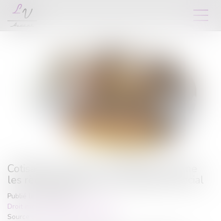
Cotisations 2026 : un arrêté qui confirme
les règles applicables au logement social
Publié le :
25/06/2026
Droit immobilier
/
Baux d'habitation
Source :
www.lemag-juridique.com