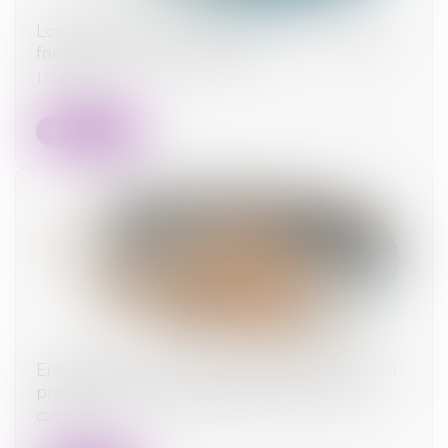
Logement décent : distinction entre exécution
forcée et action indemnitaire
17/06/2026
Lire la suite
Encadrement des loyers des baux d’habitation :
prolongation du dispositif jusqu’en 2026
03/09/2025