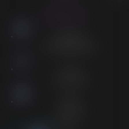
ACCESSIBILITÉ
LORELEÏ VITSE
Stationnement
Stationnement adapté à proximité
Accès
Entrée spécifique PMR
Personnel
Aucun personnel
Voir plus sur