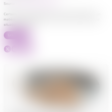
Source :
www.lemag-juridique.com
Certains locataires bénéficient de protections spécifiques en
matière de bail d’habitation en raison de leur âge ou de leur
situation financière...
Lire la suite