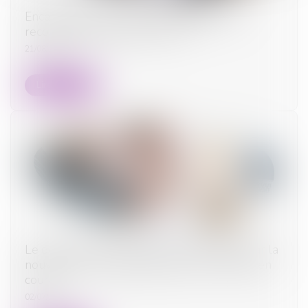
Encadrement des loyers : le dispositif est
reconduit jusqu’en juillet 2025
21/08/2024
Lire la suite
Le délai de paiement imparti au locataire par la
nouvelle loi ne s'applique pas aux contrats en
cours
02/07/2024