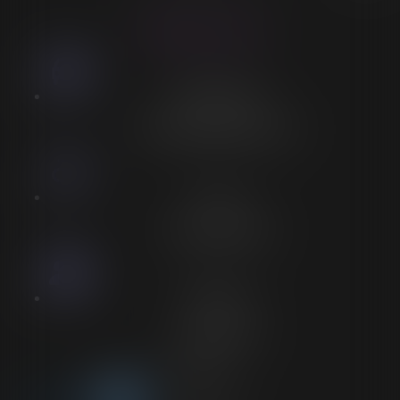
LORELEÏ VITSE
Stationnement
Stationnement adapté à proximité
Accès
Entrée spécifique PMR
Personnel
Aucun personnel
Voir plus sur