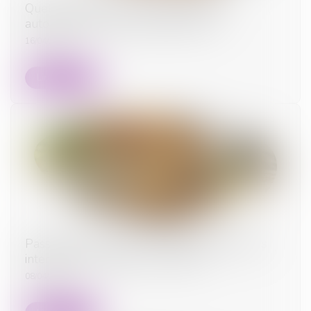
Quelles utilisations du logement sont
autorisées dans un bail de location ?
16/04/2025
Lire la suite
Passoires thermiques : le Sénat assouplit les
interdictions de mises en location
08/04/2025