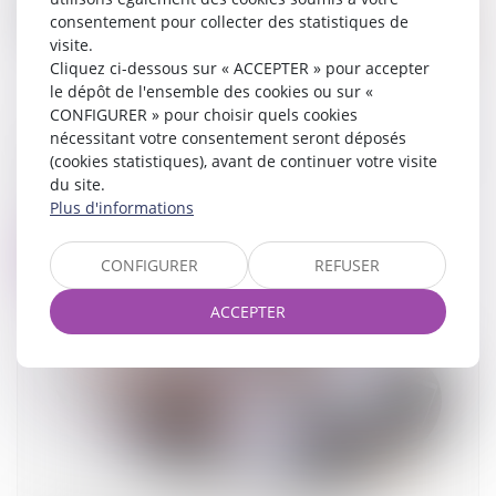
consentement pour collecter des statistiques de
visite.
Cliquez ci-dessous sur « ACCEPTER » pour accepter
le dépôt de l'ensemble des cookies ou sur «
CONFIGURER » pour choisir quels cookies
nécessitant votre consentement seront déposés
Comment sont calculées les révisions de loyer
(cookies statistiques), avant de continuer votre visite
?
du site.
03/09/2024
Plus d'informations
Lire la suite
CONFIGURER
REFUSER
ACCEPTER