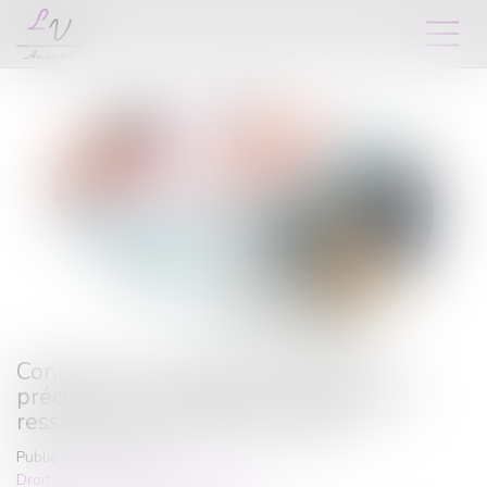
Congé pour motif légitime et sérieux :
précision concernant les conditions de
ressources du locataire protégé
Publié le :
05/11/2024
Droit immobilier
/
Baux d'habitation