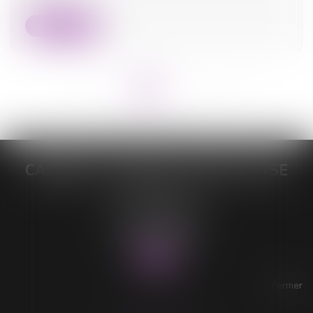
Lire la suite
<<
<
1
2
3
4
>
>>
CABINET DE MAÎTRE LORELEÏ VITSE
26 rue du Sud
59140 DUNKERQUE
Tél :
03 28 64 28 64
Fax : 03 28 60 11 39
Fermer
ACCESSIBILITÉ