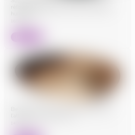
Solidarité fiscale entre ex-conjoints : une
réforme appliquée avec rigueur, rapidité et
humanité
16/06/2025
Lire la suite
Bien grevé d’usufruit : comment se déroule
l’attribution préférentielle ?
14/05/2025