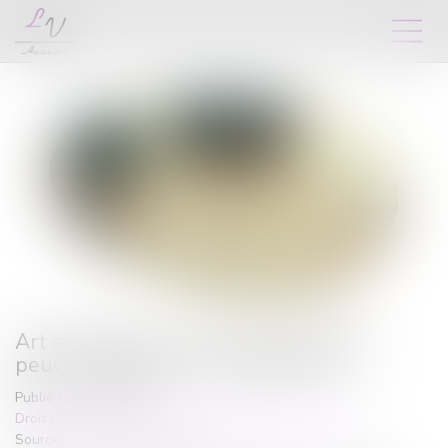
Art et héritage : les œuvres du défunt
peuvent-elles être revendiquées ?
Publié le :
19/06/2025
Droit de la famille, des personnes et de leur patrimoine
Source :
www.lemag-juridique.com