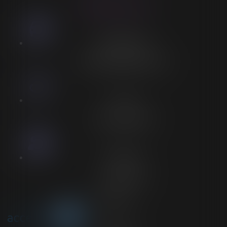
LORELEÏ VITSE
Stationnement
Stationnement adapté à proximité
Accès
Entrée spécifique PMR
Personnel
Aucun personnel
Voir plus sur