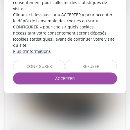
consentement pour collecter des statistiques de
visite.
Cliquez ci-dessous sur « ACCEPTER » pour accepter
le dépôt de l'ensemble des cookies ou sur «
CONFIGURER » pour choisir quels cookies
La fraude à la communauté de vie entraîne
nécessitant votre consentement seront déposés
l’annulation de la déclaration de nationalité
(cookies statistiques), avant de continuer votre visite
du site.
07/07/2025
Plus d'informations
Lire la suite
CONFIGURER
REFUSER
ACCEPTER