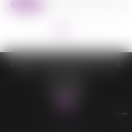
Lire la suite
<<
<
1
2
3
4
>
>>
CABINET DE MAÎTRE LORELEÏ VITSE
26 rue du Sud
59140 DUNKERQUE
Tél :
03 28 64 28 64
Fax : 03 28 60 11 39
Fermer
ACCESSIBILITÉ