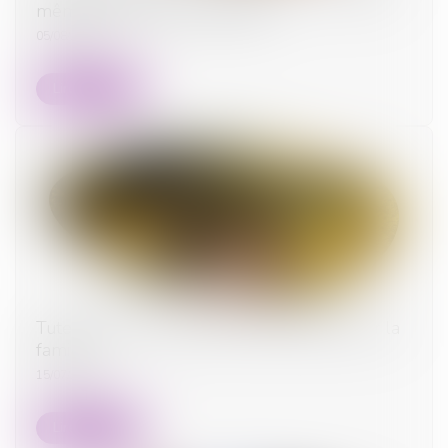
même après la fin du mandat
05/08/2025
Lire la suite
Tutelle et conflit familial : quelle place pour la
famille ?
15/07/2025
Lire la suite