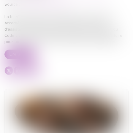
Source :
www.lemag-juridique.com
La loi n° 2026-630 du 13 juillet 2026 renforce les garanties
accordées aux mineurs dans le cadre des procédures
d'assistance éducative. Elle modifie l'actuel article 375-1 du
Code civil afin de rendre l'assistance par un avocat obligatoire
pour tout mineur concerné, sans condition de discernement....
Lire la suite