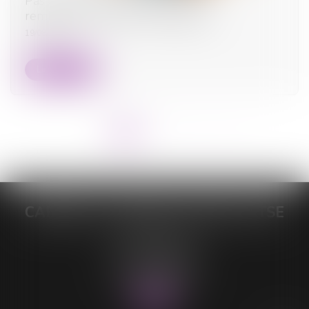
Pas de retour de l’enfant, pas de
remboursement des frais engagés
19/08/2025
Lire la suite
<<
<
1
2
3
4
>
>>
CABINET DE MAÎTRE LORELEÏ VITSE
26 rue du Sud
59140 DUNKERQUE
Tél :
03 28 64 28 64
Fax : 03 28 60 11 39