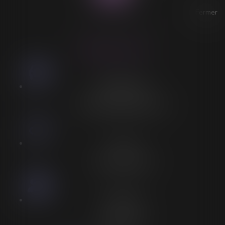
Fermer
ACCESSIBILITÉ
LORELEÏ VITSE
Stationnement
Stationnement adapté à proximité
Accès
Entrée spécifique PMR
Personnel
Aucun personnel