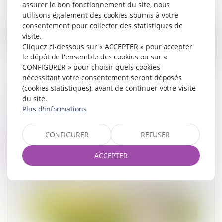
assurer le bon fonctionnement du site, nous
utilisons également des cookies soumis à votre
consentement pour collecter des statistiques de
visite.
Cliquez ci-dessous sur « ACCEPTER » pour accepter
le dépôt de l'ensemble des cookies ou sur «
CONFIGURER » pour choisir quels cookies
nécessitant votre consentement seront déposés
(cookies statistiques), avant de continuer votre visite
Prescription d’une créance entre concubins : le
du site.
concubinage n’est pas un empêchement d’agir
Plus d'informations
22/09/2025
CONFIGURER
REFUSER
Lire la suite
ACCEPTER