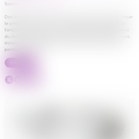
Source :
actu.dalloz-etudiant.fr
Doit être cassé l’arrêt qui, pour condamner l’épouse à indemniser
le préjudice subi par son ancien conjoint sur le fondement de
l'article 266 du Code civil, retient qu'après le départ de celle-ci
du domicile conjugal avec les deux enfants du couple pour une
installation en Guadeloupe, l’époux a été privé de ses filles
pendant onze mois...
Lire la suite