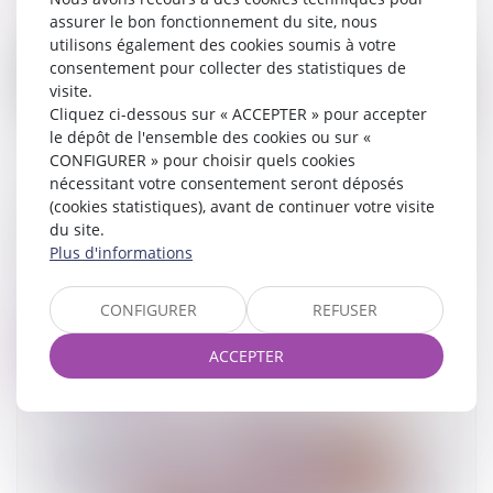
assurer le bon fonctionnement du site, nous
utilisons également des cookies soumis à votre
consentement pour collecter des statistiques de
visite.
Cliquez ci-dessous sur « ACCEPTER » pour accepter
le dépôt de l'ensemble des cookies ou sur «
CONFIGURER » pour choisir quels cookies
nécessitant votre consentement seront déposés
(cookies statistiques), avant de continuer votre visite
Liquidation du régime de la séparation de biens :
du site.
la juridiction saisie doit déterminer des éléments
Plus d'informations
actifs et passifs de la masse à partager
07/12/2023
CONFIGURER
REFUSER
Lire la suite
ACCEPTER