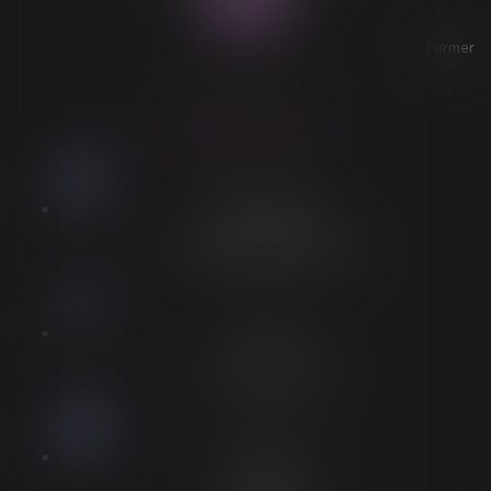
Fermer
ACCESSIBILITÉ
LORELEÏ VITSE
Stationnement
Stationnement adapté à proximité
Accès
Entrée spécifique PMR
Personnel