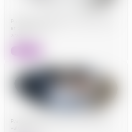
Prestation compensatoire : ce qu'il faut savoir
en cas de divorce
07/02/2024
Lire la suite
Participation aux acquêts : calcul de la plus-
value d’un bien