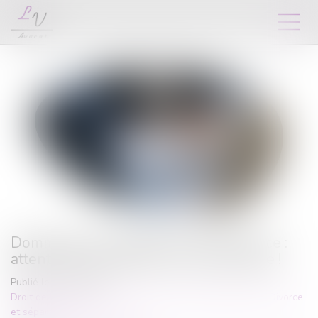
Dommages et intérêts en cas de divorce :
attention au fondement de la demande !
Publié le :
07/11/2023
Droit de la famille, des personnes et de leur patrimoine
/
Divorce
et séparation