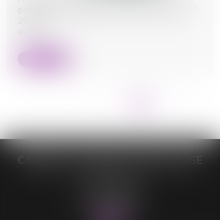
prestation compensatoire allouée avant le 1-7-
2000 ?
05/10/2023
Lire la suite
<<
<
...
2
3
4
5
6
7
8
>
>>
CABINET DE MAÎTRE LORELEÏ VITSE
26 rue du Sud
59140 DUNKERQUE
Tél :
03 28 64 28 64
Fax : 03 28 60 11 39