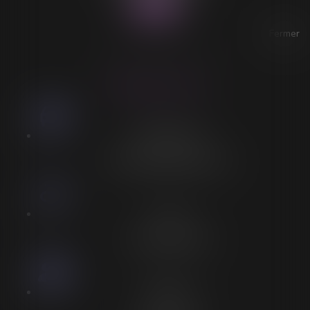
Fermer
ACCESSIBILITÉ
LORELEÏ VITSE
Stationnement
Stationnement adapté à proximité
Accès
Entrée spécifique PMR
Personnel