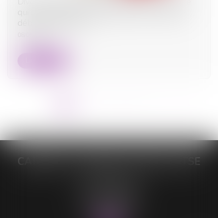
Divorce : quelle est cette nouvelle procédure
qui risque d’alourdir sérieusement la facture
début septembre ?
08/09/2025
Lire la suite
<<
<
1
2
3
4
5
6
7
...
>
>>
CABINET DE MAÎTRE LORELEÏ VITSE
26 rue du Sud
59140 DUNKERQUE
Tél :
03 28 64 28 64
Fax : 03 28 60 11 39