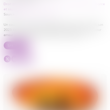
Droit de la famille, des personnes et de leur patrimoine
/
Divorce
et séparation
Source :
www.lemag-juridique.com
Un couple s’est marié le 23 septembre 2017 au Togo. Le 26 juin
2023, l’époux a assigné son épouse en nullité du mariage pour
erreur sur les qualités essentielles de la personne...
Lire la suite