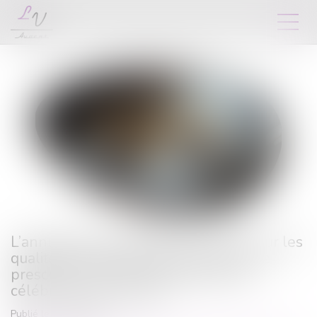
L’annulation du mariage pour erreur sur les
qualités essentielles de son épouse se
prescrit en cinq ans à compter de la
célébration du mariage
Publié le :
15/06/2026