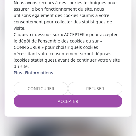
Nous avons recours à des cookies techniques pour
assurer le bon fonctionnement du site, nous
utilisons également des cookies soumis à votre
consentement pour collecter des statistiques de
visite.
Cliquez ci-dessous sur « ACCEPTER » pour accepter
le dépôt de l'ensemble des cookies ou sur «
CONFIGURER » pour choisir quels cookies
nécessitant votre consentement seront déposés
(cookies statistiques), avant de continuer votre visite
Liquidation du régime de la séparation de biens :
du site.
la juridiction saisie doit déterminer des éléments
Plus d'informations
actifs et passifs de la masse à partager
07/12/2023
CONFIGURER
REFUSER
ACCEPTER
Lire la suite