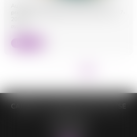
Au décès du débiteur, quel est le sort de la
prestation compensatoire allouée avant le 1-7-
2000 ?
05/10/2023
Lire la suite
<<
<
...
2
3
4
5
6
7
8
>
>>
CABINET DE MAÎTRE LORELEÏ VITSE
26 rue du Sud
59140 DUNKERQUE
Tél :
03 28 64 28 64
Fax : 03 28 60 11 39