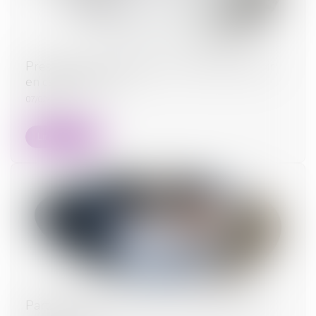
Prestation compensatoire : ce qu'il faut savoir
en cas de divorce
07/02/2024
Lire la suite
Participation aux acquêts : calcul de la plus-