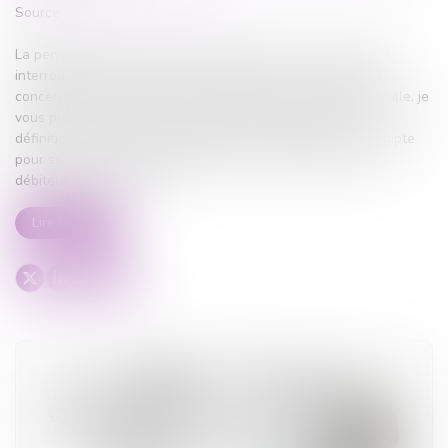
Source :
www.droits-pharmacie.fr
La pension alimentaire est un sujet qui suscite souvent des
interrogations, voire des contentieux, entre les personnes
concernées. En tant qu’avocat spécialisé en droit de la famille, je
vous propose dans cet article un éclairage complet sur la
définition de la pension alimentaire, les critères pris en compte
pour son calcul et les obligations qui en découlent pour le
débiteur et le créancier...
Lire la suite