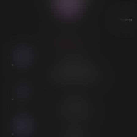
Fermer
ACCESSIBILITÉ
LORELEÏ VITSE
Stationnement
Stationnement adapté à proximité
Accès
Entrée spécifique PMR
Personnel