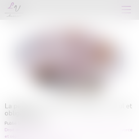
La pension alimentaire : définition, calcul et
obligations
Publié le :
17/10/2023
Droit de la famille, des personnes et de leur patrimoine
/
Divorce
et séparation