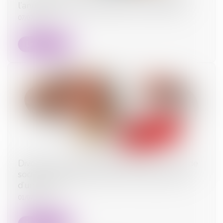
l’annulation de la déclaration de nationalité
07/07/2025
Lire la suite
Divorce et entreprise exploitée sous forme de
société : comment évaluer les droits sociaux
d’un époux ?
01/07/2025