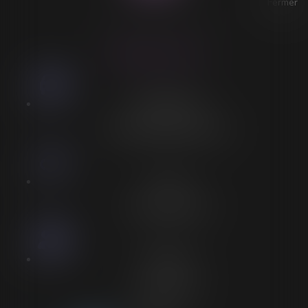
Fermer
ACCESSIBILITÉ
LORELEÏ VITSE
Stationnement
Stationnement adapté à proximité
Accès
Entrée spécifique PMR
Personnel
Aucun personnel