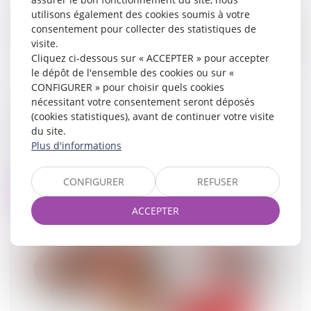
utilisons également des cookies soumis à votre
consentement pour collecter des statistiques de
visite.
Cliquez ci-dessous sur « ACCEPTER » pour accepter
le dépôt de l'ensemble des cookies ou sur «
CONFIGURER » pour choisir quels cookies
nécessitant votre consentement seront déposés
Solidarité fiscale entre ex-conjoints : une
(cookies statistiques), avant de continuer votre visite
réforme appliquée avec rigueur, rapidité et
du site.
humanité
Plus d'informations
16/06/2025
CONFIGURER
REFUSER
Lire la suite
ACCEPTER