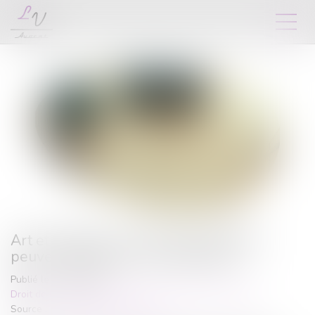
Art et héritage : les œuvres du défunt
peuvent-elles être revendiquées ?
Publié le :
19/06/2025
Droit de la famille, des personnes et de leur patrimoine
Source :
www.lemag-juridique.com