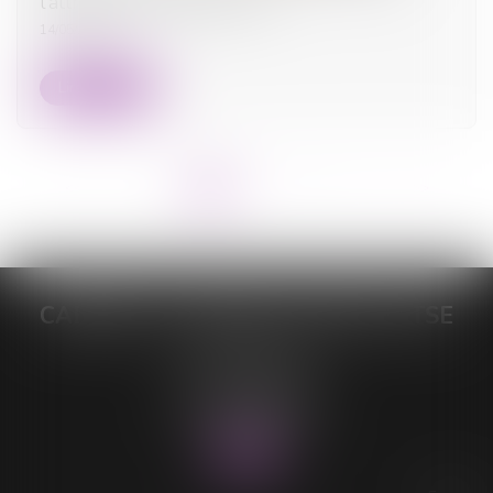
l’attribution préférentielle ?
14/05/2025
Lire la suite
<<
<
1
2
3
4
5
6
7
...
>
>>
CABINET DE MAÎTRE LORELEÏ VITSE
26 rue du Sud
59140 DUNKERQUE
Tél :
03 28 64 28 64
Fax : 03 28 60 11 39