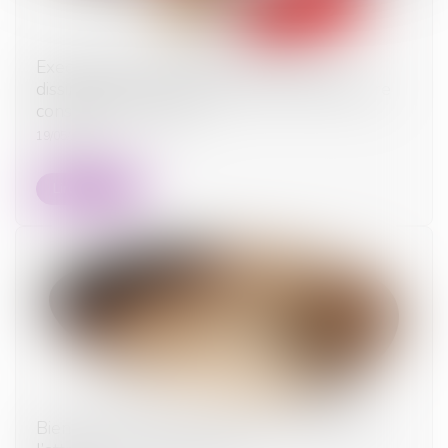
Exequatur et autorité de chose jugée : la
dissimulation d’une prestation compensatoire
constitue une fraude
19/05/2025
Lire la suite
Bien grevé d’usufruit : comment se déroule