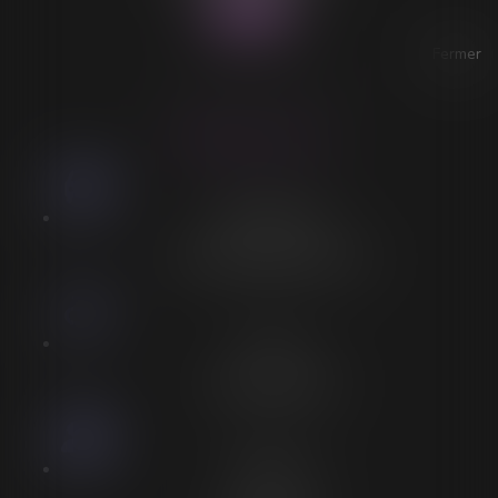
Fermer
ACCESSIBILITÉ
LORELEÏ VITSE
Stationnement
Stationnement adapté à proximité
Accès
Entrée spécifique PMR
Personnel