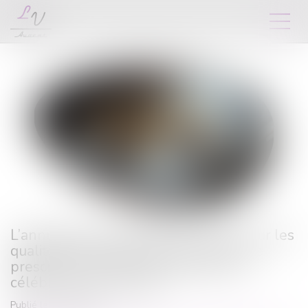
L’annulation du mariage pour erreur sur les
qualités essentielles de son épouse se
prescrit en cinq ans à compter de la
célébration du mariage
Publié le :
15/06/2026