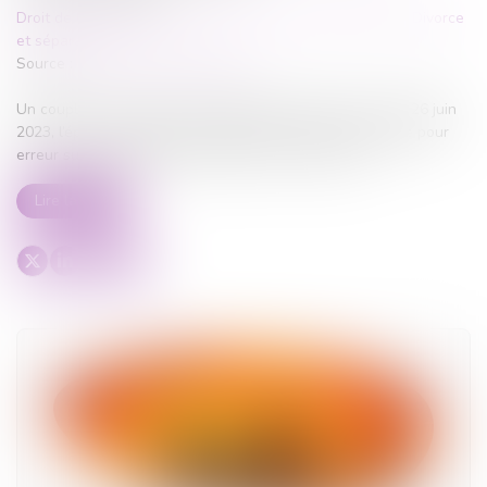
Droit de la famille, des personnes et de leur patrimoine
/
Divorce
et séparation
Source :
www.lemag-juridique.com
Un couple s’est marié le 23 septembre 2017 au Togo. Le 26 juin
2023, l’époux a assigné son épouse en nullité du mariage pour
erreur sur les qualités essentielles de la personne...
Lire la suite