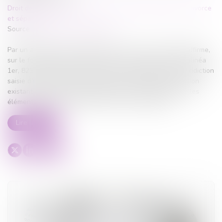
Droit de la famille, des personnes et de leur patrimoine
/
Divorce
et séparation
Source :
www.lemag-juridique.com
Par un arrêt du 22 novembre 2023, la Cour de cassation affirme,
sur le fondement des articles 815-13 alinéa 1er, 815-17 alinéa
1er, 825, 870 et 1542 du Code civil, qu’il appartient à la juridiction
saisie d’une demande de liquidation et partage de l’indivision
existant entre les époux séparés de biens, de déterminer les
éléments d’actifs et passifs de la masse à partager...
Lire la suite