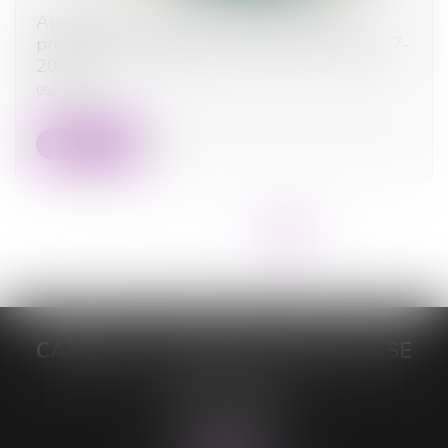
Au décès du débiteur, quel est le sort de la
prestation compensatoire allouée avant le 1-7-
2000 ?
05/10/2023
Lire la suite
<<
<
...
2
3
4
5
6
7
8
>
>>
CABINET DE MAÎTRE LORELEÏ VITSE
26 rue du Sud
59140 DUNKERQUE
Tél :
03 28 64 28 64