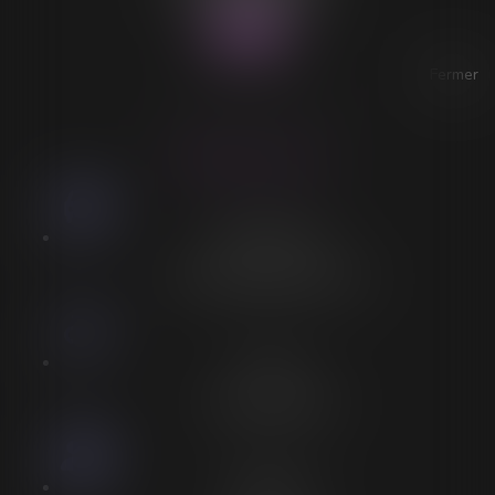
Fax : 03 28 60 11 39
Fermer
ACCESSIBILITÉ
LORELEÏ VITSE
Stationnement
Stationnement adapté à proximité
Accès
Entrée spécifique PMR
Personnel