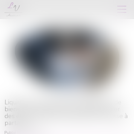
Liquidation du régime de la séparation de
biens : la juridiction saisie doit déterminer
des éléments actifs et passifs de la masse à
partager
Publié le :
07/12/2023