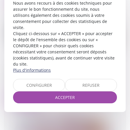
Lire la suite
Nous avons recours à des cookies techniques pour
assurer le bon fonctionnement du site, nous
utilisons également des cookies soumis à votre
consentement pour collecter des statistiques de
visite.
Cliquez ci-dessous sur « ACCEPTER » pour accepter
le dépôt de l'ensemble des cookies ou sur «
CONFIGURER » pour choisir quels cookies
nécessitant votre consentement seront déposés
(cookies statistiques), avant de continuer votre visite
du site.
Dommages et intérêts en cas de divorce :
Plus d'informations
attention au fondement de la demande !
07/11/2023
CONFIGURER
REFUSER
ACCEPTER
Lire la suite