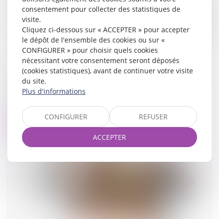
consentement pour collecter des statistiques de
visite.
Cliquez ci-dessous sur « ACCEPTER » pour accepter
le dépôt de l'ensemble des cookies ou sur «
CONFIGURER » pour choisir quels cookies
nécessitant votre consentement seront déposés
(cookies statistiques), avant de continuer votre visite
Encadrement des loyers des baux d’habitation :
du site.
prolongation du dispositif jusqu’en 2026
Plus d'informations
03/09/2025
CONFIGURER
REFUSER
Lire la suite
ACCEPTER