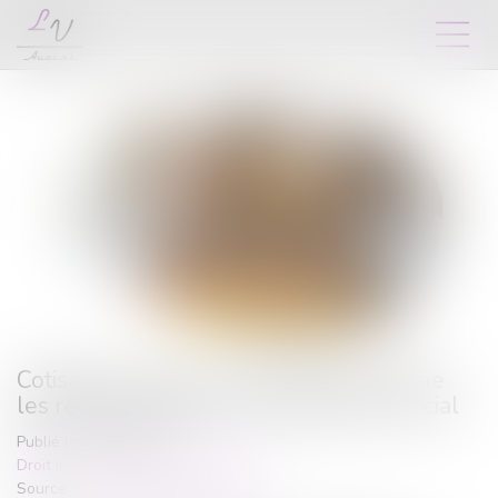
Cotisations 2026 : un arrêté qui confirme
les règles applicables au logement social
Publié le :
25/06/2026
Droit immobilier
/
Baux d'habitation
Source :
www.lemag-juridique.com