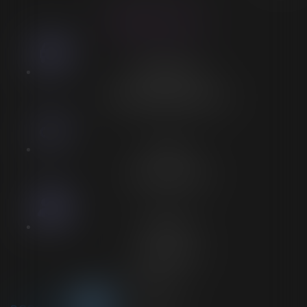
LORELEÏ VITSE
Stationnement
Stationnement adapté à proximité
Accès
Entrée spécifique PMR
Personnel
Aucun personnel
Voir plus sur