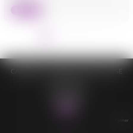
Lire la suite
<<
<
1
2
3
4
5
6
>
>>
CABINET DE MAÎTRE LORELEÏ VITSE
26 rue du Sud
59140 DUNKERQUE
Tél :
03 28 64 28 64
Fax : 03 28 60 11 39
Fermer
ACCESSIBILITÉ