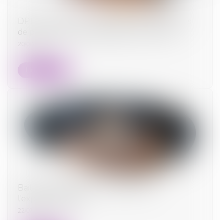
DPE : la lutte contre la fraude aux diagnostics
de performance énergétique se renforce
20/08/2025
Lire la suite
Bail de réhabilitation : lancement de
l’expérimentation
22/07/2025