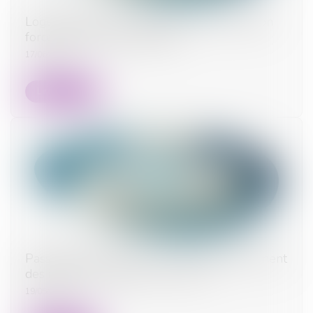
Logement décent : distinction entre exécution
forcée et action indemnitaire
17/06/2026
Lire la suite
Passoires thermiques : vers un assouplissement
des règles de location en France ?
19/05/2026