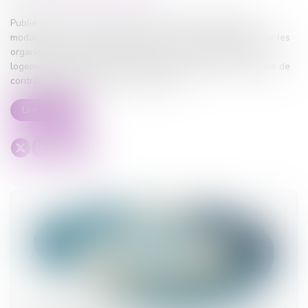
Publié au Journal officiel, l'arrêté du 1er juin 2026 fixe les
modalités de calcul et de paiement des cotisations dues par les
organismes de logement social à la Caisse de garantie du
logement locatif social (CGLLS) ainsi qu'à l'Agence nationale de
contrôle du logement social (ANCOLS)...
Lire la suite