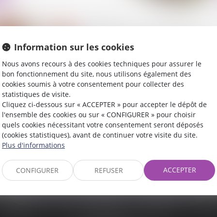
08/09/2025
Divorce : quelle est cette
Information sur les cookies
nouvelle procédure qui risq
d’alourdir sérieusement la fa
Nous avons recours à des cookies techniques pour assurer le
début septembre ?
bon fonctionnement du site, nous utilisons également des
cookies soumis à votre consentement pour collecter des
statistiques de visite.
Lire la suite
Cliquez ci-dessous sur « ACCEPTER » pour accepter le dépôt de
l'ensemble des cookies ou sur « CONFIGURER » pour choisir
quels cookies nécessitant votre consentement seront déposés
(cookies statistiques), avant de continuer votre visite du site.
Plus d'informations
<<
<
1
2
3
4
5
6
7
>
>>
...
ACCEPTER
CONFIGURER
REFUSER
ABINET DE MAÎTRE LORELEÏ VIT