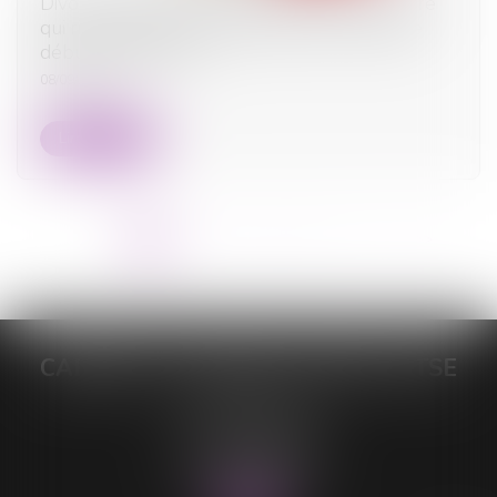
Divorce : quelle est cette nouvelle procédure
qui risque d’alourdir sérieusement la facture
début septembre ?
08/09/2025
Lire la suite
<<
<
1
2
3
4
5
6
7
...
>
>>
CABINET DE MAÎTRE LORELEÏ VITSE
26 rue du Sud
59140 DUNKERQUE
Tél :
03 28 64 28 64
Fax : 03 28 60 11 39