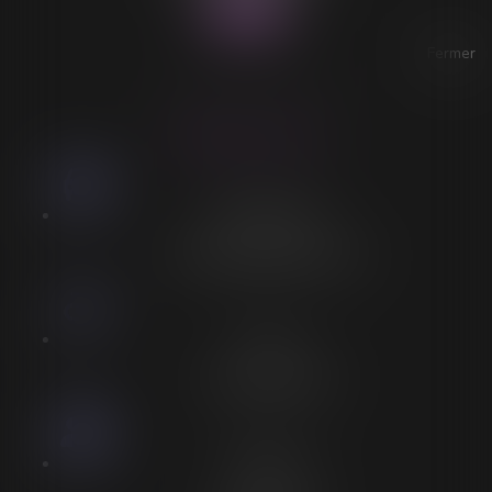
Fermer
ACCESSIBILITÉ
LORELEÏ VITSE
Stationnement
Stationnement adapté à proximité
Accès
Entrée spécifique PMR
Personnel