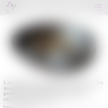
L’annulation du mariage pour erreur sur les
qualités essentielles de son épouse se
prescrit en cinq ans à compter de la
célébration du mariage
Publié le :
15/06/2026