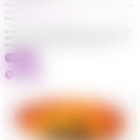
Droit de la famille, des personnes et de leur patrimoine
/
Divorce
et séparation
Source :
www.lemag-juridique.com
Un couple s’est marié le 23 septembre 2017 au Togo. Le 26 juin
2023, l’époux a assigné son épouse en nullité du mariage pour
erreur sur les qualités essentielles de la personne...
Lire la suite