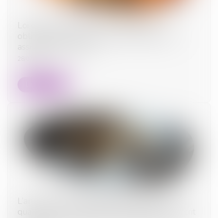
Loi du 13 juillet 2026 : une assistance
obligatoire par avocat pour les mineurs en
assistance éducative
28/07/2026
Lire la suite
L’annulation du mariage pour erreur sur les
qualités essentielles de son épouse se prescrit