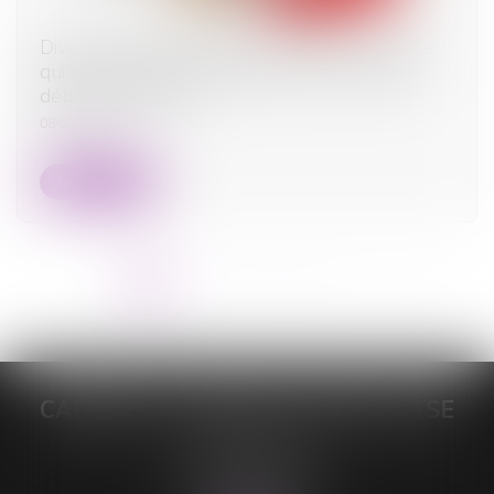
Divorce : quelle est cette nouvelle procédure
qui risque d’alourdir sérieusement la facture
début septembre ?
08/09/2025
Lire la suite
<<
<
1
2
3
4
5
6
7
...
>
>>
CABINET DE MAÎTRE LORELEÏ VITSE
26 rue du Sud
59140 DUNKERQUE