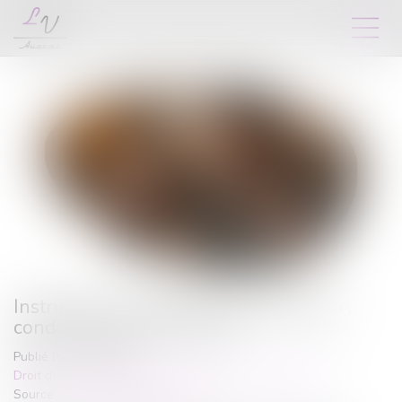
Instruction en famille sans autorisation :
condamnation des parents
Publié le :
22/06/2026
Droit de la famille, des personnes et de leur patrimoine
Source :
www.lemag-juridique.com