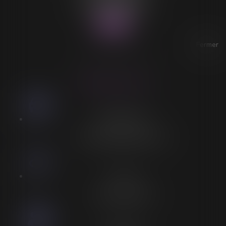
Tél :
03 28 64 28 64
Fax : 03 28 60 11 39
Fermer
ACCESSIBILITÉ
LORELEÏ VITSE
Stationnement
Stationnement adapté à proximité
Accès
Entrée spécifique PMR