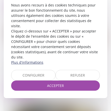
Nous avons recours à des cookies techniques pour
Lire la suite
assurer le bon fonctionnement du site, nous
utilisons également des cookies soumis à votre
consentement pour collecter des statistiques de
visite.
Cliquez ci-dessous sur « ACCEPTER » pour accepter
le dépôt de l'ensemble des cookies ou sur «
CONFIGURER » pour choisir quels cookies
nécessitant votre consentement seront déposés
(cookies statistiques), avant de continuer votre visite
du site.
Plus d'informations
Accouchement sous X : comment concilier droit
au secret et accès aux origines ?
CONFIGURER
REFUSER
19/05/2026
ACCEPTER
Lire la suite