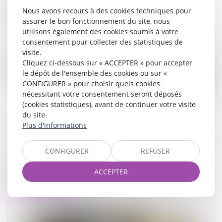
Nous avons recours à des cookies techniques pour
Lire la suite
assurer le bon fonctionnement du site, nous
utilisons également des cookies soumis à votre
consentement pour collecter des statistiques de
visite.
Cliquez ci-dessous sur « ACCEPTER » pour accepter
le dépôt de l'ensemble des cookies ou sur «
CONFIGURER » pour choisir quels cookies
nécessitant votre consentement seront déposés
(cookies statistiques), avant de continuer votre visite
du site.
Plus d'informations
Accouchement sous X : comment concilier droit
au secret et accès aux origines ?
CONFIGURER
REFUSER
19/05/2026
ACCEPTER
Lire la suite