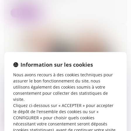
Lire la suite
Information sur les cookies
Nous avons recours à des cookies techniques pour
assurer le bon fonctionnement du site, nous
Application du principe de réparation intégrale
utilisons également des cookies soumis à votre
sans tenir compte d’un éventuel partage de
consentement pour collecter des statistiques de
responsabilité
visite.
03/09/2024
Cliquez ci-dessous sur « ACCEPTER » pour accepter
le dépôt de l'ensemble des cookies ou sur «
CONFIGURER » pour choisir quels cookies
Lire la suite
nécessitant votre consentement seront déposés
(cookies statistiques), avant de continuer votre visite