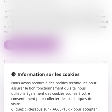
ce qui est pratiqué par le cabinet.
Si, malgré les accords pris et l’information qui aura été donnée
par l’avocat, survient un évènement qui n’était pas prévisible au
moment où les relations entre les parties se sont créées, l’avocat
a le devoir d’informer son client de ce qu’il sera dans l’obligation
d’augmenter le coût de son intervention.
Consulter mon profil Avocat.fr
Méthode de fixation des honoraires :
Information sur les cookies
L’aide juridictionnelle
Nous avons recours à des cookies techniques pour
assurer le bon fonctionnement du site, nous
utilisons également des cookies soumis à votre
consentement pour collecter des statistiques de
Les droits de plaidoirie et les droits de timbres
visite.
Cliquez ci-dessous sur « ACCEPTER » pour accepter