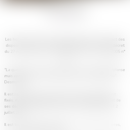
HONORAIRES
Les honoraires d’avocat sont librement fixés dans le respect des
dispositions de la loi du 31 décembre 1991 n° 1130 et du décret
du 27 novembre 1991 n° 11971 et du décret du 12 juillet 2005 n°
790.
"La question n'est pas de savoir combien vous coûte votre défense
mais combien il vous en coûtera de ne pas vous être défendu"
.
Desmothène.
Il est rappelé que les honoraires des avocats sont librement
fixés, mais sont encadrés par la loi du 31 décembre 1971 et de
ses décrets d’application en date des 27 novembre 1991 et 2
juillet 2005.
Il est toujours préférable d’établir une convention d’honoraires,