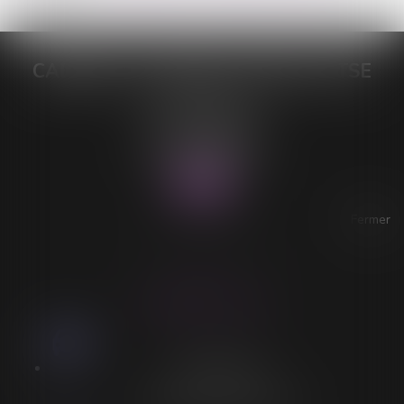
CABINET DE MAÎTRE LORELEÏ VITSE
26 rue du Sud
59140 DUNKERQUE
Tél :
03 28 64 28 64
Fax : 03 28 60 11 39
Fermer
ACCESSIBILITÉ
LORELEÏ VITSE
Stationnement
Stationnement adapté à proximité