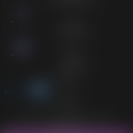
Accès
Entrée spécifique PMR
Personnel
Aucun personnel
Voir plus sur
Accessibilité
Cabinet
Expertises
Actus
Honoraires
Plan du site
Mentions légales