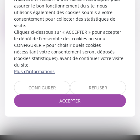
auquel il est destiné
assurer le bon fonctionnement du site, nous
utilisons également des cookies soumis à votre
18/07/2023
consentement pour collecter des statistiques de
visite.
Lire la suite
Cliquez ci-dessous sur « ACCEPTER » pour accepter
le dépôt de l'ensemble des cookies ou sur «
CONFIGURER » pour choisir quels cookies
nécessitant votre consentement seront déposés
(cookies statistiques), avant de continuer votre visite
<<
<
...
12
13
14
15
16
17
18
>
>>
du site.
Plus d'informations
CONFIGURER
REFUSER
ACCEPTER