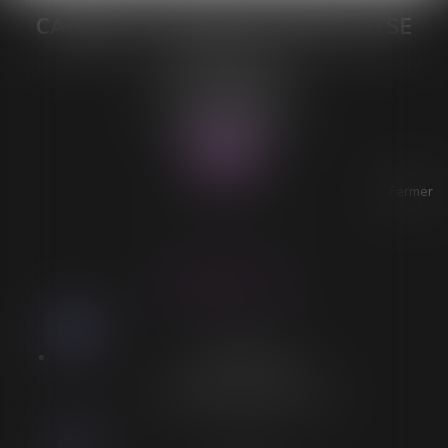
CABINET DE MAÎTRE LORELEÏ VITSE
26 rue du Sud
59140 DUNKERQUE
Tél :
03 28 64 28 64
Fax : 03 28 60 11 39
Fermer
ACCESSIBILITÉ
LORELEÏ VITSE
Stationnement
Stationnement adapté à proximité